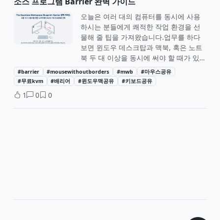
소스 프로그램 Barrier 완벽 가이드
오늘은 여러 대의 컴퓨터를 동시에 사용
하시는 분들에게 쾌적한 작업 환경을 선
물해 줄 팁을 가져왔습니다.업무를 하다
보면 윈도우 데스크탑과 맥북, 혹은 노트
북 두 대 이상을 동시에 써야 할 때가 있
죠. 그때마다 키보드와 마우스를 번갈아
#barrier
#mousewithoutborders
#mwb
#마우스공유
잡거나, 책상 위에 입력 장치를 두 세트씩
#무료kvm
#배리어
#윈도우맥공유
#키보드공유
늘어놓는 건 공간 낭비일 뿐더러 집중력
1
0
0
도 흐트러뜨립니다.이런 문제를 해결하기
위해 물리적인 KVM 스위치를 사기도 하
지만, 오늘은 비용 없이 소프트웨어만으
로 이 기능을 완벽하게 구현하는 Barrier
라는 프로그램을 소개해 드리려 합니다.
설치부터 연결이 안 될 때의 해결법까지
꼼꼼하게 정리해 드립니다.Barrier, 왜 써
야 하나요?Barrier는 유료 프로그램이었
던 Synergy의 오픈소스 버전입니다. 하나
의 메인 컴퓨터(서버)에 연결된 키보드와
마우스를 네트워크를 통해 다른 컴퓨터
(클라이언트)와 공유하는 방식이죠.윈도