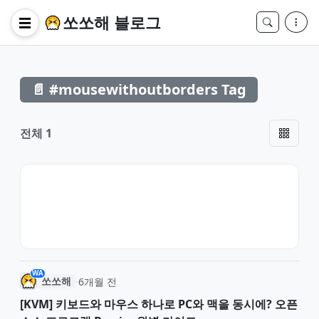
쏘쏘해 블로그
☰
📄 #mousewithoutborders Tag
전체 1
WA
쏘쏘해
·
6개월 전
[KVM] 키보드와 마우스 하나로 PC와 맥을 동시에? 오픈