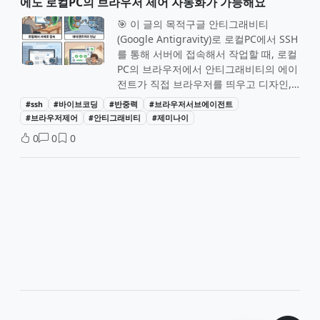
에도 로컬PC의 브라우저 제어 자동화가 가능해요
🎯 이 글의 목적구글 안티그래비티
(Google Antigravity)로 로컬PC에서 SSH
를 통해 서버에 접속해서 작업할 때, 로컬
PC의 브라우저에서 안티그래비티의 에이
전트가 직접 브라우저를 띄우고 디자인,
버그, 시뮬레이션을 해주면 얼마나 편할
#ssh
#바이브코딩
#반중력
#브라우저서브에이전트
까요? 직접 터미널에 복잡한 명령어를 입
#브라우저제어
#안티그래비티
#제미나이
력할 필요 없습니다. 우리의 유능한 에이
0
0
0
전트에게 부탁만 하면 됩니다! 이 가이드
는 안티그래비티 환경에서 서버와 로컬을
연결하여 '브라우저 서브 에이전트' 기능
을 100% 활용하는 방법을 다룹니다.🏗️
구축 환경 (Environment)서버 PC:
Windows 11 (WSL2 + Docker Desktop
기반)로컬 PC: Windows 11네트워크:
Tailscale 가입 후 양쪽 PC에 설치 필수
(테일스케일은 가상 내부 사설망을 손쉽
게 구현해주는 무료 서비스입니다)💬 에
이전트 간의 '브라우저 제어' 합의문 (대화
형 가이드)서버에 상주하는 서버 에이전